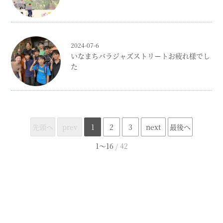
2024-07-6
いなまちバラジャズストリートお疲れ様でし
た
先頭へ
prev
1
2
3
next
最後へ
1〜16
/ 42